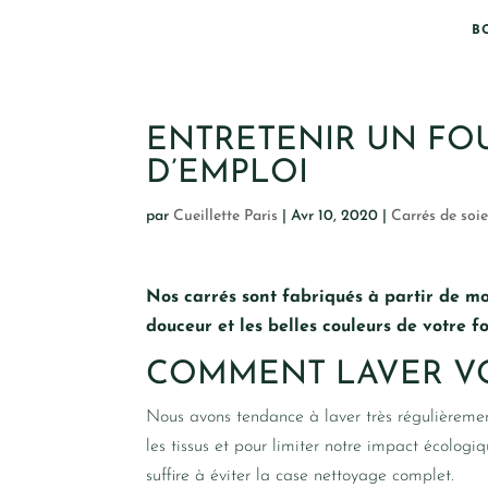
B
ENTRETENIR UN FOU
D’EMPLOI
par
Cueillette Paris
|
Avr 10, 2020
|
Carrés de soi
Nos carrés sont fabriqués à partir de mo
douceur et les belles couleurs de votre fo
COMMENT LAVER VO
Nous avons tendance à laver très régulièrement
les tissus et pour limiter notre impact écologi
suffire à éviter la case nettoyage complet.