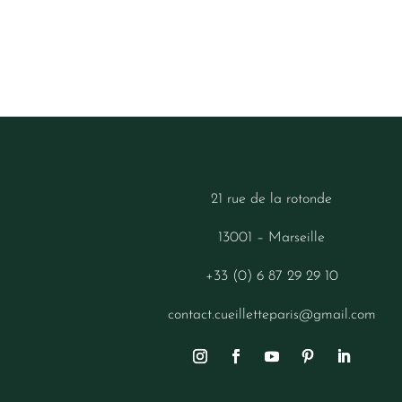
21 rue de la rotonde
13001 – Marseille
+33 (0) 6 87 29 29 10
contact.cueilletteparis@gmail.com