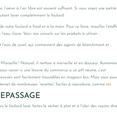
l’aérer à l’air libre est souvent suffisant. Si vous voyez une petite
autant laver complètement le foulard.
e votre foulard à froid et à la main. Pour ce faire, mouiller l’étoff
 l’eau claire. Voici nos conseils sur les produits à utiliser :
et l’eau de javel, qui contiennent des agents de blanchiment et
 Marseille ! Naturel, il nettoie à merveille et en douceur. Autremen
(pour savoir si une lessive du commerce a un pH neutre, c’est
s lessives sont facilement trouvables en magasin bio. Mais vous pou
nternet de nombreuses “recettes” faciles à reproduire, comme
ici
.​​
REPASSAGE
 le foulard lavé, faites-le sécher à plat et à l’abri des rayons dire