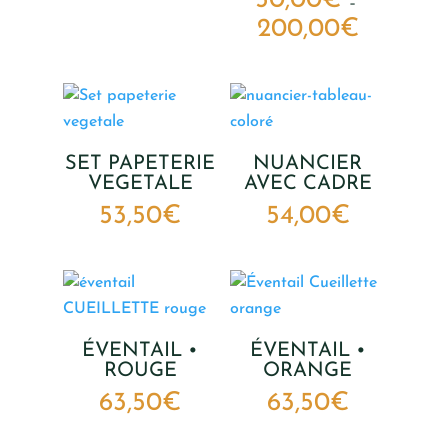
50,00
€
–
200,00
€
Plage
de
Ce
prix :
produit
50,00€
a
à
plusieurs
200,00€
variations.
SET PAPETERIE
NUANCIER
VEGETALE
AVEC CADRE
Les
53,50
€
54,00
€
options
peuvent
être
choisies
sur
la
ÉVENTAIL •
ÉVENTAIL •
ROUGE
ORANGE
page
du
63,50
€
63,50
€
produit