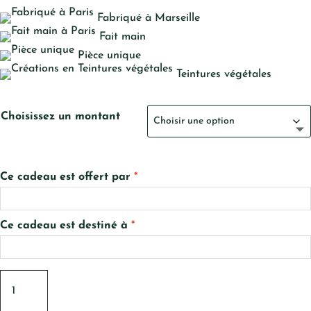
Fabriqué à Marseille
Fait main
Pièce unique
Teintures végétales
Choisissez un montant
Ce cadeau est offert par
*
Ce cadeau est destiné à
*
quantité
de
Offrir
une